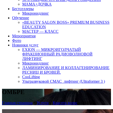
МАМА+ДОЧКА
Бестселлеры
Микронидлинг
Обучение
«BEAUTY SALON BOSS» PREMIUM BUSINESS
EDUCATION
МАСТЕР — КЛАСС
Мероприятия
Фото
Новинки услуг
EXION — МИКРОИГОЛЧАТЫЙ
ФРАКЦИОННЫЙ РАДИОВОЛНОВОЙ
ЛИФТИНГ
Микронидлинг
ЛАМИНИРОВАНИЕ И КОЛЛАГЕНИРОВАНИЕ
РЕСНИЦ И БРОВЕЙ.
CooLifting
Ультразвуковой СМАС лифтинг (Ultraformer 3 )
ОМБРЕ
Главная страница
»
Услуги
»
Красота волос
»
ОМБРЕ