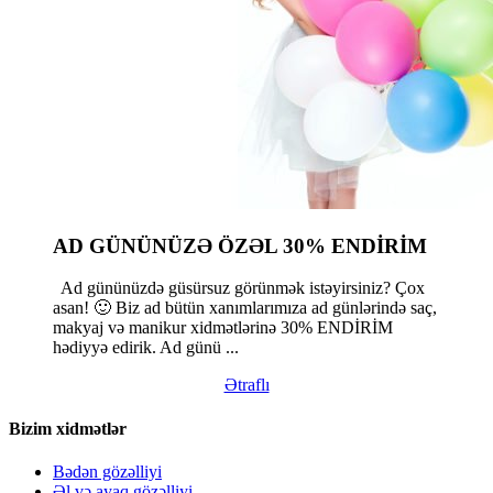
AD GÜNÜNÜZƏ ÖZƏL 30% ENDİRİM
Ad gününüzdə güsürsuz görünmək istəyirsiniz? Çox
asan! 🙂 Biz ad bütün xanımlarımıza ad günlərində saç,
makyaj və manikur xidmətlərinə 30% ENDİRİM
hədiyyə edirik. Ad günü ...
Ətraflı
Bizim xidmətlər
Bədən gözəlliyi
Əl və ayaq gözəlliyi