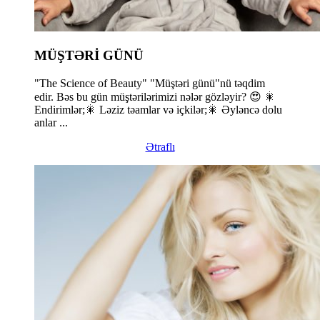
MÜŞTƏRİ GÜNÜ
"The Science of Beauty" "Müştəri günü"nü təqdim
edir. Bəs bu gün müştərilərimizi nələr gözləyir? 😍 🎇
Endirimlər;🎇 Ləziz təamlar və içkilər;🎇 Əyləncə dolu
anlar ...
Ətraflı