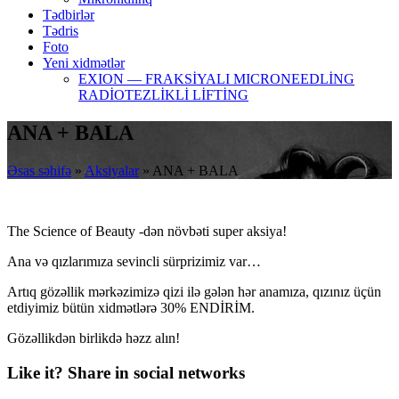
Tədbirlər
Tədris
Foto
Yeni xidmətlər
EXION — FRAKSİYALI MICRONEEDLİNG
RADİOTEZLİKLİ LİFTİNG
ANA + BALA
Əsas səhifə
»
Aksiyalar
»
ANA + BALA
The Science of Beauty -dən növbəti super aksiya!
Ana və qızlarımıza sevincli sürprizimiz var…
Artıq gözəllik mərkəzimizə qizi ilə gələn hər anamıza, qızınız üçün
etdiyimiz bütün xidmətlərə 30% ENDİRİM.
Gözəllikdən birlikdə həzz alın!
Like it? Share in social networks