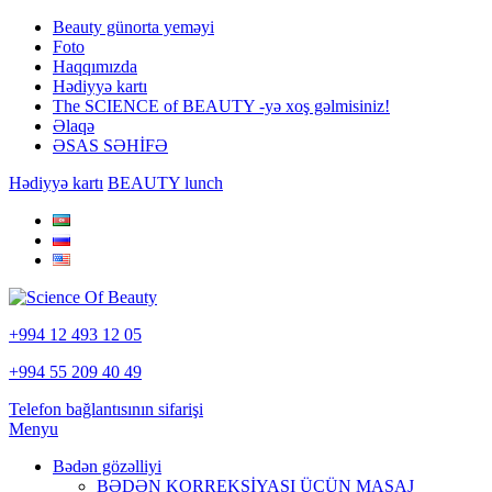
Beauty günorta yeməyi
Foto
Haqqımızda
Hədiyyə kartı
The SCIENCE of BEAUTY -yə xoş gəlmisiniz!
Əlaqə
ƏSAS SƏHİFƏ
Hədiyyə kartı
BEAUTY lunch
+994 12 493 12 05
+994 55 209 40 49
Telefon bağlantısının sifarişi
Menyu
Bədən gözəlliyi
BƏDƏN KORREKSİYASI ÜÇÜN MASAJ