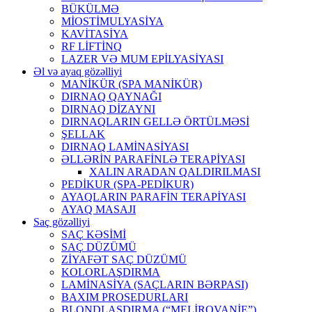
BÜKÜLMƏ
MİOSTİMULYASİYA
KAVİTASİYA
RF LİFTİNQ
LAZER VƏ MUM EPİLYASİYASI
Əl və ayaq gözəlliyi
MANİKÜR (SPA MANİKÜR)
DIRNAQ QAYNAĞI
DIRNAQ DİZAYNI
DIRNAQLARIN GELLƏ ÖRTÜLMƏSİ
ŞELLAK
DIRNAQ LAMİNASİYASI
ƏLLƏRİN PARAFİNLƏ TERAPİYASI
XALIN ARADAN QALDIRILMASI
PEDİKUR (SPA-PEDİKUR)
AYAQLARIN PARAFİN TERAPİYASI
AYAQ MASAJI
Saç gözəlliyi
SAÇ KƏSİMİ
SAÇ DÜZÜMÜ
ZİYAFƏT SAÇ DÜZÜMÜ
KOLORLAŞDIRMA
LAMİNASİYA (SAÇLARIN BƏRPASI)
BAXIM PROSEDURLARI
BLONDLAŞDIRMA (“MELİROVANİE”)