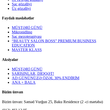
Saç gözəlliyi
Üz gözəlliyi
Faydalı məsləhətlər
MÜŞTƏRİ GÜNÜ
Mikronidlinq
Saç mezoterapiyası
“BEAUTY SALON BOSS” PREMIUM BUSINESS
EDUCATION
MASTER KLASS
Aksiyalar
MÜŞTƏRİ GÜNÜ
SARIŞINLAR, DİQQƏT!
AD GÜNÜNÜZƏ ÖZƏL 30% ENDİRİM
ANA + BALA
Bizim ünvan
Bizim ünvan: Səməd Vurğun 25, Baku Residence (2 -ci mərtəbə)