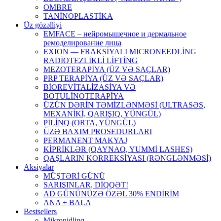
OMBRE
TANİNOPLASTİKA
Üz gözəlliyi
EMFACE – нейромышечное и дермальное
ремоделирование лица
EXION — FRAKSİYALI MICRONEEDLİNG
RADİOTEZLİKLİ LİFTİNG
MEZOTERAPİYA (ÜZ VƏ SAÇLAR)
PRP TERAPİYA (ÜZ VƏ SAÇLAR)
BİOREVİTALİZASİYA VƏ
BOTULİNOTERAPİYA
ÜZÜN DƏRİN TƏMİZLƏNMƏSİ (ULTRASƏS,
MEXANİKİ, QARIŞIQ, YÜNGÜL)
PİLİNQ (ORTA, YÜNGÜL)
ÜZƏ BAXIM PROSEDURLARI
PERMANENT MAKYAJ
KİPRİKLƏR (QAYNAQ, YUMMİ LASHES)
QAŞLARIN KORREKSİYASI (RƏNGLƏNMƏSİ)
Aksiyalar
MÜŞTƏRİ GÜNÜ
SARIŞINLAR, DİQQƏT!
AD GÜNÜNÜZƏ ÖZƏL 30% ENDİRİM
ANA + BALA
Bestsellers
Mikronidlinq