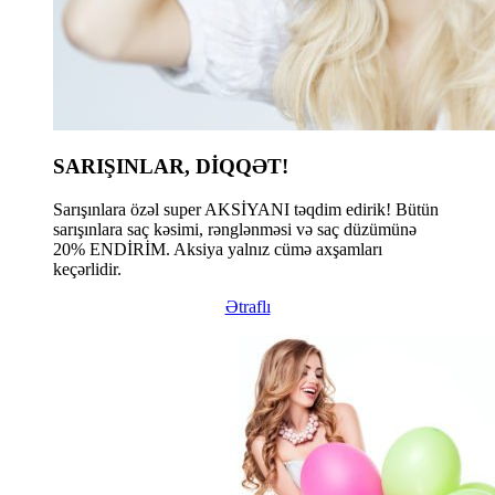
SARIŞINLAR, DİQQƏT!
Sarışınlara özəl super AKSİYANI təqdim edirik! Bütün
sarışınlara saç kəsimi, rənglənməsi və saç düzümünə
20% ENDİRİM. Aksiya yalnız cümə axşamları
keçərlidir.
Ətraflı