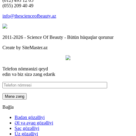
(012) 493 12 05
(055) 209 40 49
info@thescienceofbeauty.az
2011-2026 - Science Of Beauty - Bütün hüquqlar qorunur
Create by SiteMaster.az
Telefon nömrənizi qeyd
edin və biz sizə zəng edərik
Bağla
Bədən gözəlliyi
Əl və ayaq gözəlliyi
Saç gözəlliyi
Üz gözəlliyi